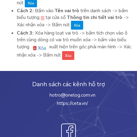
nút
Cách 2:
Bấm vào
Tên vai trò
trên danh sách -> bấm
biểu tượng
tại cửa sổ
Thông tin chi tiết vai trò
->
Xác nhận xóa -> Bấm nút
Cách 3:
Xóa hàng loạt vai trò -> bấm tích chọn vào ô
trên cùng dòng có vai trò muốn xóa -> bấm vào biểu
tượng
xuất hiện trên góc phải màn hình -> Xác
nhận xóa -> Bấm nút
Danh sách các kênh hỗ trợ
hotro@onelog.com.vn
https://ceta.vn/