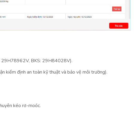
(VD: 29H78962V, BKS: 29H84028V).
ận kiểm định an toàn kỹ thuật và bảo vệ môi trường).
e chuyên kéo rơ-moóc.